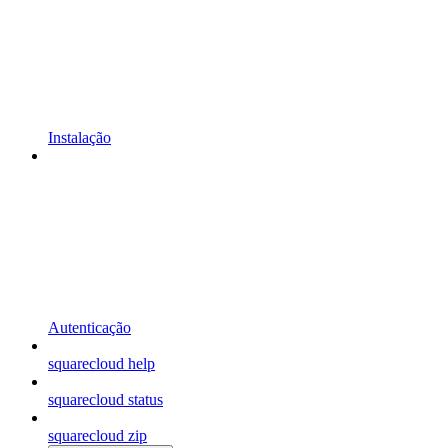
Instalação
Autenticação
squarecloud help
squarecloud status
squarecloud zip