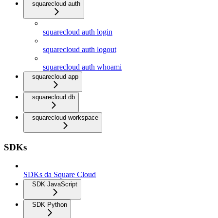
squarecloud auth
squarecloud auth login
squarecloud auth logout
squarecloud auth whoami
squarecloud app
squarecloud db
squarecloud workspace
SDKs
SDKs da Square Cloud
SDK JavaScript
SDK Python