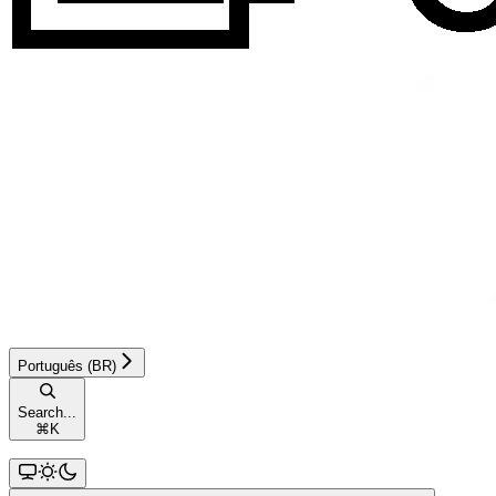
Português (BR)
Search...
⌘
K