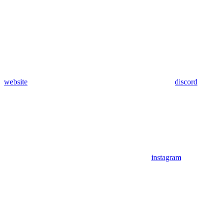
website
discord
instagram