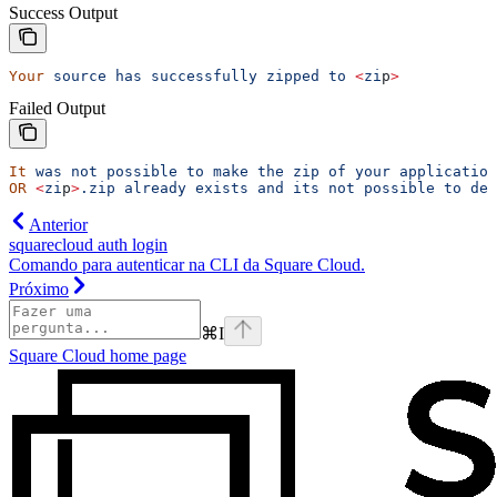
Success Output
Your
 source
 has
 successfully
 zipped
 to
 <
zi
p
>
Failed Output
It
 was
 not
 possible
 to
 make
 the
 zip
 of
 your
 application
OR
 <
zi
p
>
.zip
 already
 exists
 and
 its
 not
 possible
 to
 del
Anterior
squarecloud auth login
Comando para autenticar na CLI da Square Cloud.
Próximo
⌘
I
Square Cloud
home page