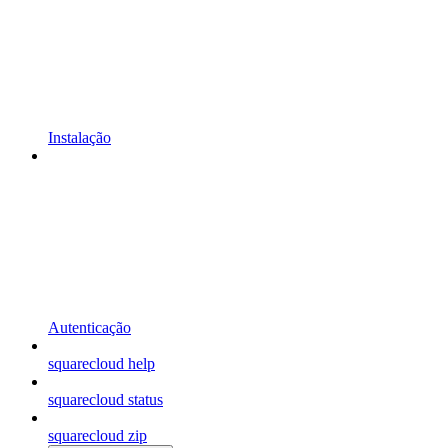
Instalação
Autenticação
squarecloud help
squarecloud status
squarecloud zip