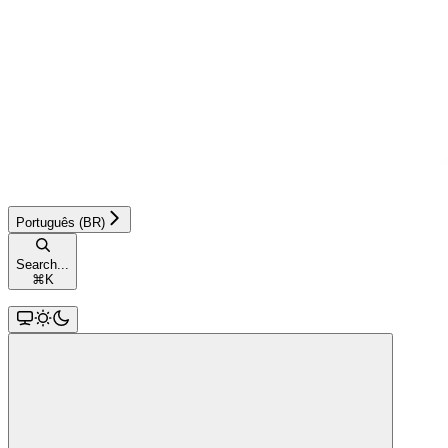
Português (BR)
Search...
⌘
K