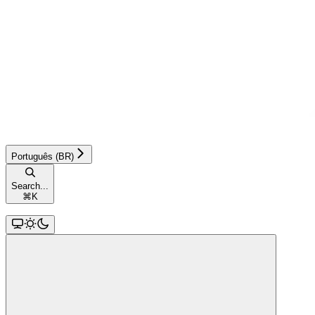
Português (BR)
Search...
⌘
K