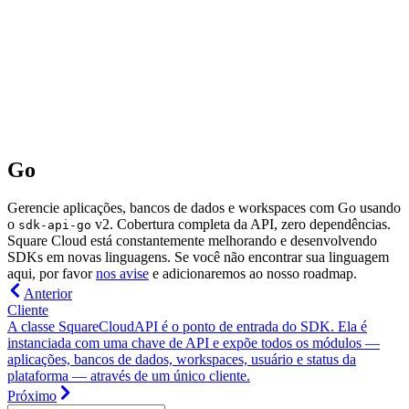
Go
Gerencie aplicações, bancos de dados e workspaces com Go usando
o
v2. Cobertura completa da API, zero dependências.
sdk-api-go
Square Cloud está constantemente melhorando e desenvolvendo
SDKs em novas linguagens. Se você não encontrar sua linguagem
aqui, por favor
nos avise
e adicionaremos ao nosso roadmap.
Anterior
Cliente
A classe SquareCloudAPI é o ponto de entrada do SDK. Ela é
instanciada com uma chave de API e expõe todos os módulos —
aplicações, bancos de dados, workspaces, usuário e status da
plataforma — através de um único cliente.
Próximo