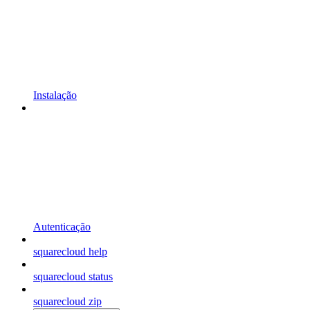
Instalação
Autenticação
squarecloud help
squarecloud status
squarecloud zip