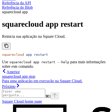
Referência da API
Referência do Blob
squarecloud app
squarecloud app restart
Reinicia sua aplicação na Square Cloud.
squarecloud
 app
 restart
Use
para mais informações
squarecloud app restart --help
sobre este comando.
Anterior
squarecloud app stop
Para uma aplicação em execução na Square Cloud.
Próximo
⌘
I
Square Cloud
home page