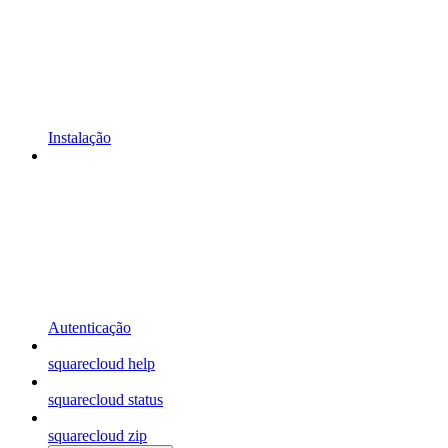
Instalação
Autenticação
squarecloud help
squarecloud status
squarecloud zip