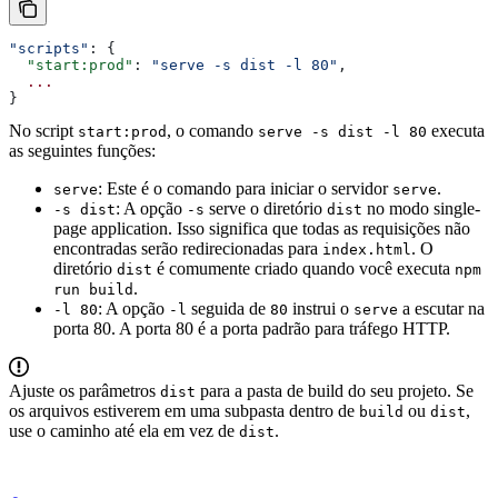
"scripts"
: {
  "start:prod"
: 
"serve -s dist -l 80"
,
  ...
}
No script
, o comando
executa
start:prod
serve -s dist -l 80
as seguintes funções:
: Este é o comando para iniciar o servidor
.
serve
serve
: A opção
serve o diretório
no modo single-
-s dist
-s
dist
page application. Isso significa que todas as requisições não
encontradas serão redirecionadas para
. O
index.html
diretório
é comumente criado quando você executa
dist
npm
.
run build
: A opção
seguida de
instrui o
a escutar na
-l 80
-l
80
serve
porta 80. A porta 80 é a porta padrão para tráfego HTTP.
Ajuste os parâmetros
para a pasta de build do seu projeto. Se
dist
os arquivos estiverem em uma subpasta dentro de
ou
,
build
dist
use o caminho até ela em vez de
.
dist