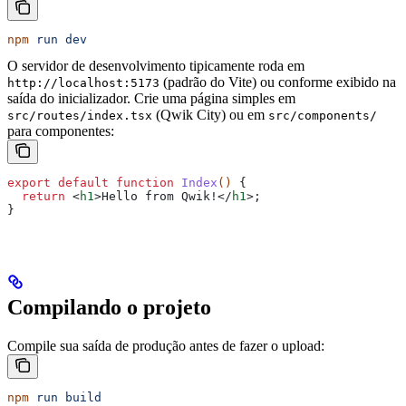
npm
 run
 dev
O servidor de desenvolvimento tipicamente roda em
(padrão do Vite) ou conforme exibido na
http://localhost:5173
saída do inicializador.
Crie uma página simples em
(Qwik City) ou em
src/routes/index.tsx
src/components/
para componentes:
export
 default
 function
 Index
() 
{
  return
 <
h1
>
Hello from Qwik!
</
h1
>
;
}
Compilando o projeto
Compile sua saída de produção antes de fazer o upload:
npm
 run
 build