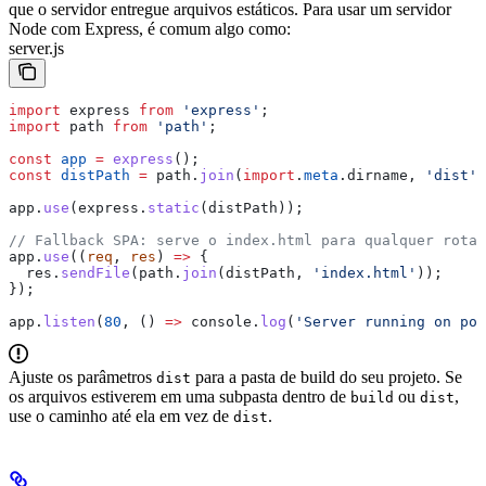
que o servidor entregue arquivos estáticos. Para usar um servidor
Node com Express, é comum algo como:
server.js
import
 express
 from
 'express'
;
import
 path
 from
 'path'
;
const
 app
 =
 express
();
const
 distPath
 =
 path
.
join
(
import
.
meta
.
dirname
, 
'dist'
)
app
.
use
(
express
.
static
(
distPath
));
// Fallback SPA: serve o index.html para qualquer rota 
app
.
use
((
req
, 
res
) 
=>
 {
  res
.
sendFile
(
path
.
join
(
distPath
, 
'index.html'
));
});
app
.
listen
(
80
, () 
=>
 console
.
log
(
'Server running on por
Ajuste os parâmetros
para a pasta de build do seu projeto. Se
dist
os arquivos estiverem em uma subpasta dentro de
ou
,
build
dist
use o caminho até ela em vez de
.
dist