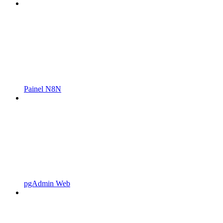
Painel N8N
pgAdmin Web