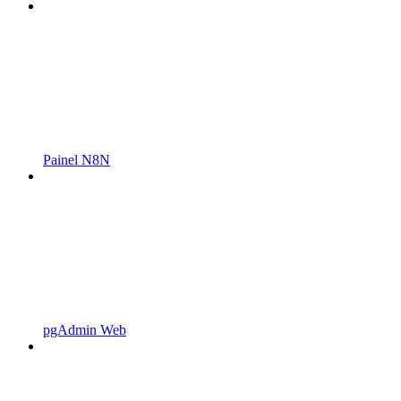
Painel N8N
pgAdmin Web