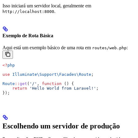
Isso iniciará um servidor local, geralmente em
.
http://localhost:8000
Exemplo de Rota Básica
Aqui está um exemplo básico de uma rota em
:
routes/web.php
<?
php
use
 Illuminate\Support\Facades\
Route
;
Route
::
get
(
'/'
, 
function
 () {
    return
 'Hello World from Laravel!'
;
});
Escolhendo um servidor de produção