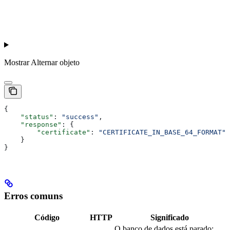
Mostrar
Alternar objeto
{
    "status"
: 
"success"
,
    "response"
: {
        "certificate"
: 
"CERTIFICATE_IN_BASE_64_FORMAT"
    }
}
Erros comuns
Código
HTTP
Significado
O banco de dados está parado;