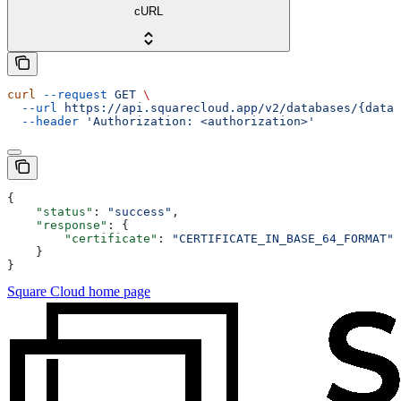
cURL
curl
 --request
 GET
 \
  --url
 https://api.squarecloud.app/v2/databases/{datab
  --header
 'Authorization: <authorization>'
{
    "status"
: 
"success"
,
    "response"
: {
        "certificate"
: 
"CERTIFICATE_IN_BASE_64_FORMAT"
    }
}
Square Cloud
home page