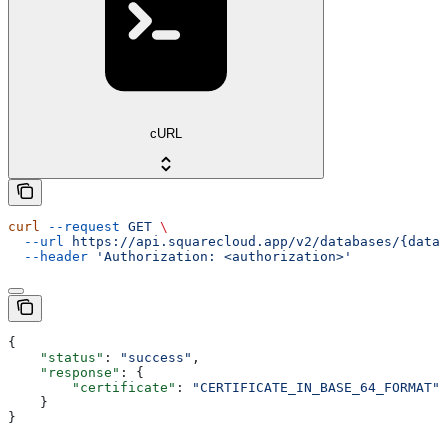
cURL
curl
 --request
 GET
 \
  --url
 https://api.squarecloud.app/v2/databases/{datab
  --header
 'Authorization: <authorization>'
{
    "status"
: 
"success"
,
    "response"
: {
        "certificate"
: 
"CERTIFICATE_IN_BASE_64_FORMAT"
    }
}