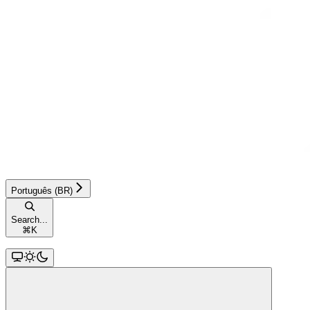
Português (BR)
Search...
⌘
K