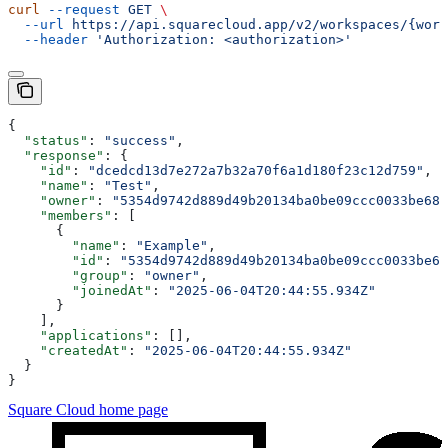
curl
 --request
 GET
 \
  --url
 https://api.squarecloud.app/v2/workspaces/{work
  --header
 'Authorization: <authorization>'
{
  "status"
: 
"success"
,
  "response"
: {
    "id"
: 
"dcedcd13d7e272a7b32a70f6a1d180f23c12d759"
,
    "name"
: 
"Test"
,
    "owner"
: 
"5354d9742d889d49b20134ba0be09ccc0033be68"
    "members"
: [
      {
        "name"
: 
"Example"
,
        "id"
: 
"5354d9742d889d49b20134ba0be09ccc0033be68
        "group"
: 
"owner"
,
        "joinedAt"
: 
"2025-06-04T20:44:55.934Z"
      }
    ],
    "applications"
: [],
    "createdAt"
: 
"2025-06-04T20:44:55.934Z"
  }
}
Square Cloud
home page