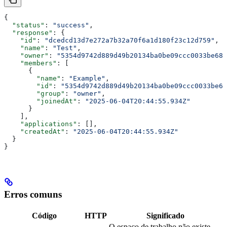
{
  "status"
: 
"success"
,
  "response"
: {
    "id"
: 
"dcedcd13d7e272a7b32a70f6a1d180f23c12d759"
,
    "name"
: 
"Test"
,
    "owner"
: 
"5354d9742d889d49b20134ba0be09ccc0033be68"
    "members"
: [
      {
        "name"
: 
"Example"
,
        "id"
: 
"5354d9742d889d49b20134ba0be09ccc0033be68
        "group"
: 
"owner"
,
        "joinedAt"
: 
"2025-06-04T20:44:55.934Z"
      }
    ],
    "applications"
: [],
    "createdAt"
: 
"2025-06-04T20:44:55.934Z"
  }
}
Erros comuns
Código
HTTP
Significado
O espaço de trabalho não existe,