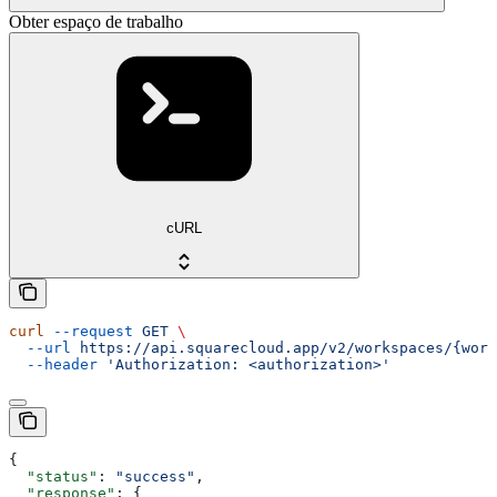
Obter espaço de trabalho
cURL
curl
 --request
 GET
 \
  --url
 https://api.squarecloud.app/v2/workspaces/{work
  --header
 'Authorization: <authorization>'
{
  "status"
: 
"success"
,
  "response"
: {