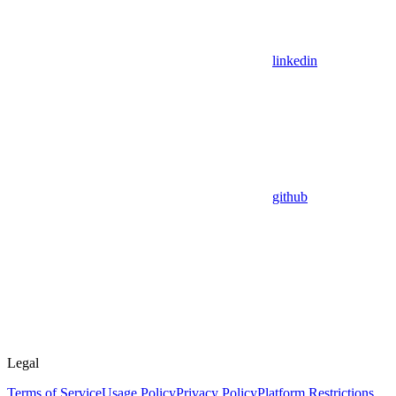
linkedin
github
Legal
Terms of Service
Usage Policy
Privacy Policy
Platform Restrictions