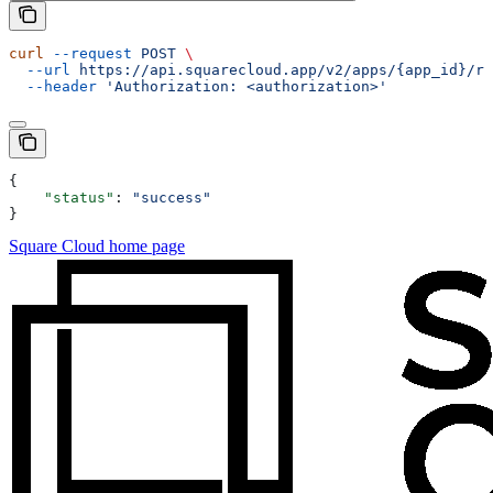
curl
 --request
 POST
 \
  --url
 https://api.squarecloud.app/v2/apps/{app_id}/re
  --header
 'Authorization: <authorization>'
{
    "status"
: 
"success"
}
Square Cloud
home page