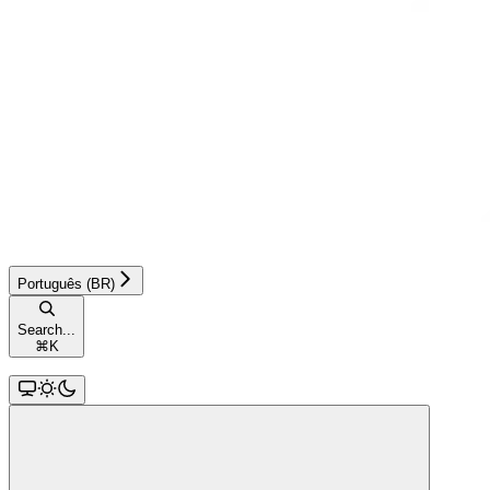
Português (BR)
Search...
⌘
K