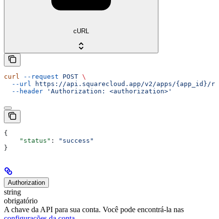
cURL
curl
 --request
 POST
 \
  --url
 https://api.squarecloud.app/v2/apps/{app_id}/re
  --header
 'Authorization: <authorization>'
{
    "status"
: 
"success"
}
Authorization
string
obrigatório
A chave da API para sua conta. Você pode encontrá-la nas
configurações da conta
.