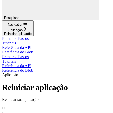
Pesquisar...
Navigation
Aplicação
Reiniciar aplicação
Primeiros Passos
Tutoriais
Referência da API
Referência do Blob
Primeiros Passos
Tutoriais
Referência da API
Referência do Blob
Aplicação
Reiniciar aplicação
Reiniciar sua aplicação.
POST
/