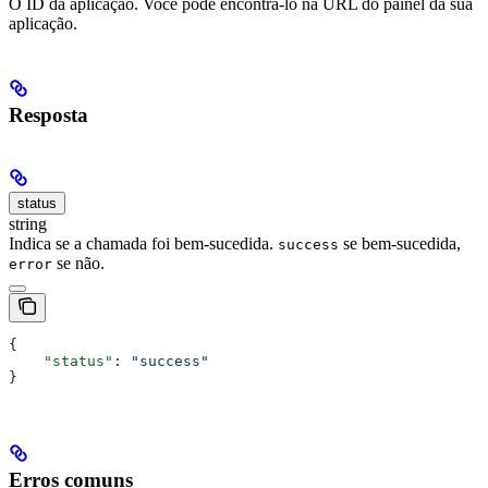
O ID da aplicação. Você pode encontrá-lo na URL do painel da sua
aplicação.
Resposta
status
string
Indica se a chamada foi bem-sucedida.
se bem-sucedida,
success
se não.
error
{
    "status"
: 
"success"
}
Erros comuns