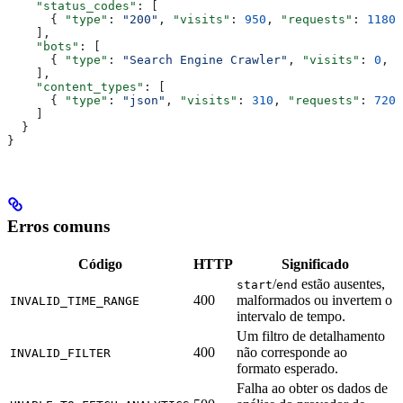
    "status_codes"
: [
      { 
"type"
: 
"200"
, 
"visits"
: 
950
, 
"requests"
: 
1180
,
    ],
    "bots"
: [
      { 
"type"
: 
"Search Engine Crawler"
, 
"visits"
: 
0
, 
"
    ],
    "content_types"
: [
      { 
"type"
: 
"json"
, 
"visits"
: 
310
, 
"requests"
: 
720
,
    ]
  }
}
Erros comuns
Código
HTTP
Significado
/
estão ausentes,
start
end
400
malformados ou invertem o
INVALID_TIME_RANGE
intervalo de tempo.
Um filtro de detalhamento
400
não corresponde ao
INVALID_FILTER
formato esperado.
Falha ao obter os dados de