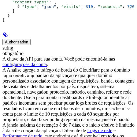
    "content_types"
: [
      { 
"type"
: 
"json"
, 
"visits"
: 
310
, 
"requests"
: 
720
,
    ]
  }
}
Authorization
string
obrigatório
A chave da API para sua conta. Você pode encontrá-la nas
configurações da conta
.
A Análise agrega o tráfego de borda do Cloudflare para o domínio
padrão da aplicação e qualquer domínio
squareweb.app
personalizado associado: contagem de requisições, banda, contagem
de visitantes e detalhamentos por país, dispositivo, sistema
operacional, navegador, protocolo, método, caminho, referer e rede
do cliente. Use-a para montar dashboards de tráfego ou identificar
padrões incomuns sem precisar puxar logs brutos de requisições.
Os
resultados ficam em cache em blocos de 5 minutos; um cache miss
conta para o limite de 10 requisições a cada 60 segundos por
proprietário, então fazer polling repetido da mesma janela é barato.
A janela máxima de retenção é de 7 dias, e o início efetivo é limitado
à data de criação da aplicação. Diferente de
Logs de rede
e
Performance de rede
, este endpoint está disponível em todos os