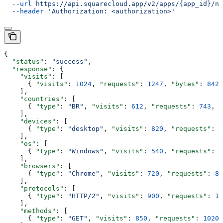
  --url
 https://api.squarecloud.app/v2/apps/{app_id}/ne
  --header
 'Authorization: <authorization>'
{
  "status"
: 
"success"
,
  "response"
: {
    "visits"
: [
      { 
"visits"
: 
1024
, 
"requests"
: 
1247
, 
"bytes"
: 
8421
    ],
    "countries"
: [
      { 
"type"
: 
"BR"
, 
"visits"
: 
612
, 
"requests"
: 
743
, 
"
    ],
    "devices"
: [
      { 
"type"
: 
"desktop"
, 
"visits"
: 
820
, 
"requests"
: 
9
    ],
    "os"
: [
      { 
"type"
: 
"Windows"
, 
"visits"
: 
540
, 
"requests"
: 
6
    ],
    "browsers"
: [
      { 
"type"
: 
"Chrome"
, 
"visits"
: 
720
, 
"requests"
: 
87
    ],
    "protocols"
: [
      { 
"type"
: 
"HTTP/2"
, 
"visits"
: 
900
, 
"requests"
: 
11
    ],
    "methods"
: [
      { 
"type"
: 
"GET"
, 
"visits"
: 
850
, 
"requests"
: 
1020
,