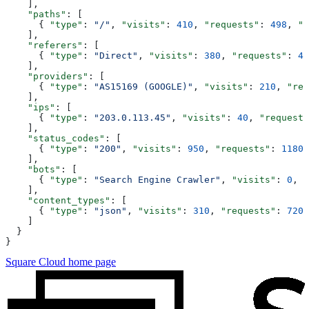
    ],
    "paths"
: [
      { 
"type"
: 
"/"
, 
"visits"
: 
410
, 
"requests"
: 
498
, 
"b
    ],
    "referers"
: [
      { 
"type"
: 
"Direct"
, 
"visits"
: 
380
, 
"requests"
: 
46
    ],
    "providers"
: [
      { 
"type"
: 
"AS15169 (GOOGLE)"
, 
"visits"
: 
210
, 
"req
    ],
    "ips"
: [
      { 
"type"
: 
"203.0.113.45"
, 
"visits"
: 
40
, 
"requests
    ],
    "status_codes"
: [
      { 
"type"
: 
"200"
, 
"visits"
: 
950
, 
"requests"
: 
1180
,
    ],
    "bots"
: [
      { 
"type"
: 
"Search Engine Crawler"
, 
"visits"
: 
0
, 
"
    ],
    "content_types"
: [
      { 
"type"
: 
"json"
, 
"visits"
: 
310
, 
"requests"
: 
720
,
    ]
  }
}
Square Cloud
home page