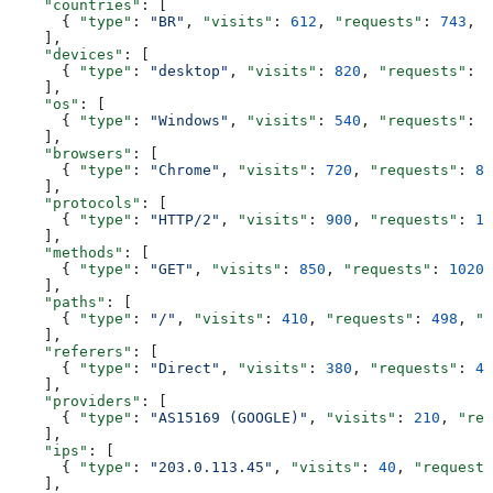
    "countries"
: [
      { 
"type"
: 
"BR"
, 
"visits"
: 
612
, 
"requests"
: 
743
, 
"
    ],
    "devices"
: [
      { 
"type"
: 
"desktop"
, 
"visits"
: 
820
, 
"requests"
: 
9
    ],
    "os"
: [
      { 
"type"
: 
"Windows"
, 
"visits"
: 
540
, 
"requests"
: 
6
    ],
    "browsers"
: [
      { 
"type"
: 
"Chrome"
, 
"visits"
: 
720
, 
"requests"
: 
87
    ],
    "protocols"
: [
      { 
"type"
: 
"HTTP/2"
, 
"visits"
: 
900
, 
"requests"
: 
11
    ],
    "methods"
: [
      { 
"type"
: 
"GET"
, 
"visits"
: 
850
, 
"requests"
: 
1020
,
    ],
    "paths"
: [
      { 
"type"
: 
"/"
, 
"visits"
: 
410
, 
"requests"
: 
498
, 
"b
    ],
    "referers"
: [
      { 
"type"
: 
"Direct"
, 
"visits"
: 
380
, 
"requests"
: 
46
    ],
    "providers"
: [
      { 
"type"
: 
"AS15169 (GOOGLE)"
, 
"visits"
: 
210
, 
"req
    ],
    "ips"
: [
      { 
"type"
: 
"203.0.113.45"
, 
"visits"
: 
40
, 
"requests
    ],