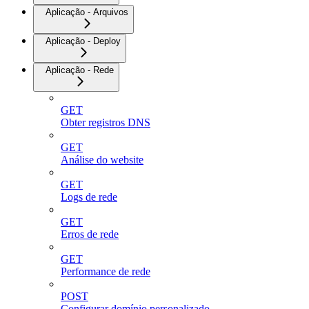
Aplicação - Arquivos
Aplicação - Deploy
Aplicação - Rede
GET
Obter registros DNS
GET
Análise do website
GET
Logs de rede
GET
Erros de rede
GET
Performance de rede
POST
Configurar domínio personalizado