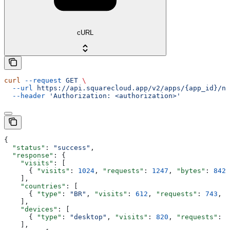
cURL
curl
 --request
 GET
 \
  --url
 https://api.squarecloud.app/v2/apps/{app_id}/ne
  --header
 'Authorization: <authorization>'
{
  "status"
: 
"success"
,
  "response"
: {
    "visits"
: [
      { 
"visits"
: 
1024
, 
"requests"
: 
1247
, 
"bytes"
: 
8421
    ],
    "countries"
: [
      { 
"type"
: 
"BR"
, 
"visits"
: 
612
, 
"requests"
: 
743
, 
"
    ],
    "devices"
: [
      { 
"type"
: 
"desktop"
, 
"visits"
: 
820
, 
"requests"
: 
9
    ],