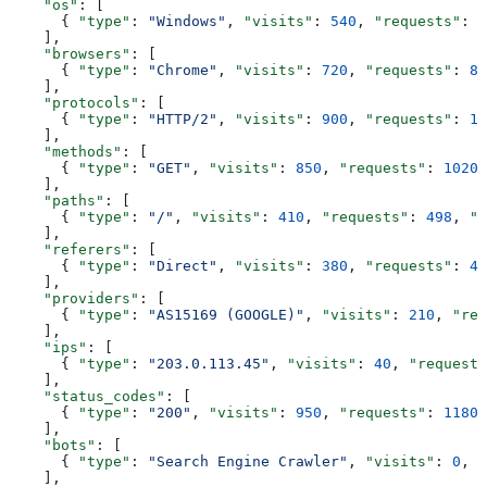
    "os"
: [
      { 
"type"
: 
"Windows"
, 
"visits"
: 
540
, 
"requests"
: 
6
    ],
    "browsers"
: [
      { 
"type"
: 
"Chrome"
, 
"visits"
: 
720
, 
"requests"
: 
87
    ],
    "protocols"
: [
      { 
"type"
: 
"HTTP/2"
, 
"visits"
: 
900
, 
"requests"
: 
11
    ],
    "methods"
: [
      { 
"type"
: 
"GET"
, 
"visits"
: 
850
, 
"requests"
: 
1020
,
    ],
    "paths"
: [
      { 
"type"
: 
"/"
, 
"visits"
: 
410
, 
"requests"
: 
498
, 
"b
    ],
    "referers"
: [
      { 
"type"
: 
"Direct"
, 
"visits"
: 
380
, 
"requests"
: 
46
    ],
    "providers"
: [
      { 
"type"
: 
"AS15169 (GOOGLE)"
, 
"visits"
: 
210
, 
"req
    ],
    "ips"
: [
      { 
"type"
: 
"203.0.113.45"
, 
"visits"
: 
40
, 
"requests
    ],
    "status_codes"
: [
      { 
"type"
: 
"200"
, 
"visits"
: 
950
, 
"requests"
: 
1180
,
    ],
    "bots"
: [
      { 
"type"
: 
"Search Engine Crawler"
, 
"visits"
: 
0
, 
"
    ],