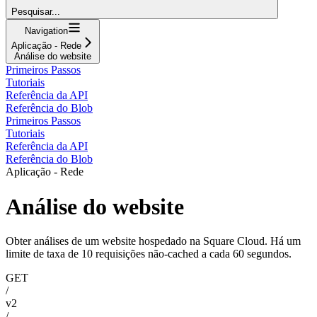
Pesquisar...
Navigation
Aplicação - Rede
Análise do website
Primeiros Passos
Tutoriais
Referência da API
Referência do Blob
Primeiros Passos
Tutoriais
Referência da API
Referência do Blob
Aplicação - Rede
Análise do website
Obter análises de um website hospedado na Square Cloud. Há um
limite de taxa de 10 requisições não-cached a cada 60 segundos.
GET
/
v2
/