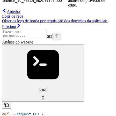
500
análise do provedor de
UNABLE_TO_FETCH_ANALYTICS
edge.
Anterior
Logs de rede
Obter os logs de borda por requisição dos domínios da aplicação.
Próximo
⌘
I
Análise do website
cURL
curl
 --request
 GET
 \