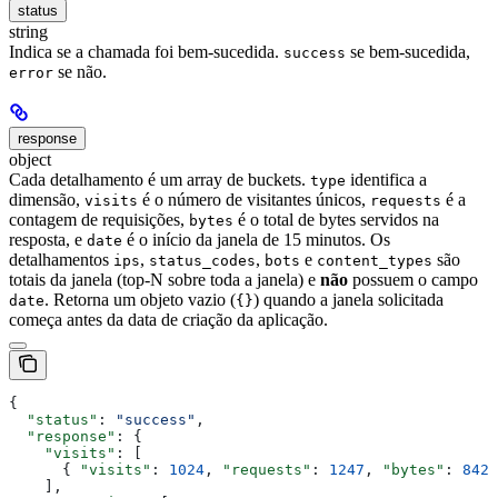
status
string
Indica se a chamada foi bem-sucedida.
se bem-sucedida,
success
se não.
error
response
object
Cada detalhamento é um array de buckets.
identifica a
type
dimensão,
é o número de visitantes únicos,
é a
visits
requests
contagem de requisições,
é o total de bytes servidos na
bytes
resposta, e
é o início da janela de 15 minutos. Os
date
detalhamentos
,
,
e
são
ips
status_codes
bots
content_types
totais da janela (top-N sobre toda a janela) e
não
possuem o campo
. Retorna um objeto vazio (
) quando a janela solicitada
date
{}
começa antes da data de criação da aplicação.
{
  "status"
: 
"success"
,
  "response"
: {
    "visits"
: [
      { 
"visits"
: 
1024
, 
"requests"
: 
1247
, 
"bytes"
: 
8421
    ],