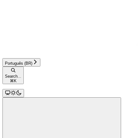
Português (BR)
Search...
⌘
K