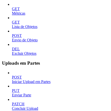
GET
Métricas
GET
Lista de Objetos
POST
Envio de Objeto
DEL
Excluir Objetos
Uploads em Partes
POST
Iniciar Upload em Partes
PUT
Enviar Parte
PATCH
Concluir Upload