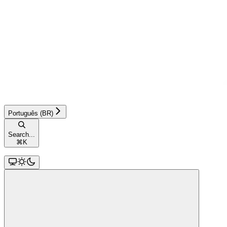
Português (BR)
Search...
⌘
K