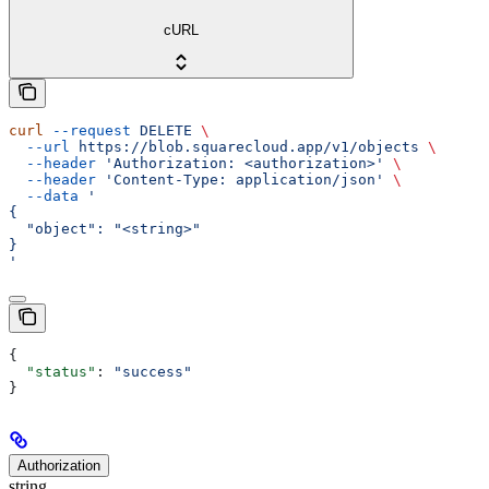
cURL
curl
 --request
 DELETE
 \
  --url
 https://blob.squarecloud.app/v1/objects
 \
  --header
 'Authorization: <authorization>'
 \
  --header
 'Content-Type: application/json'
 \
  --data
 '
{
  "object": "<string>"
}
'
{
  "status"
: 
"success"
}
Authorization
string