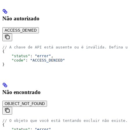
Não autorizado
ACCESS_DENIED
// A chave de API está ausente ou é inválida. Defina um
{
    "status"
: 
"error"
,
    "code"
: 
"ACCESS_DENIED"
}
Não encontrado
OBJECT_NOT_FOUND
// O objeto que você está tentando excluir não existe.
{
    "status"
: 
"error"
,