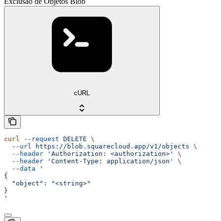
Exclusão de Objetos Blob
cURL
curl
 --request
 DELETE
 \
  --url
 https://blob.squarecloud.app/v1/objects
 \
  --header
 'Authorization: <authorization>'
 \
  --header
 'Content-Type: application/json'
 \
  --data
 '
{
  "object": "<string>"
}
'