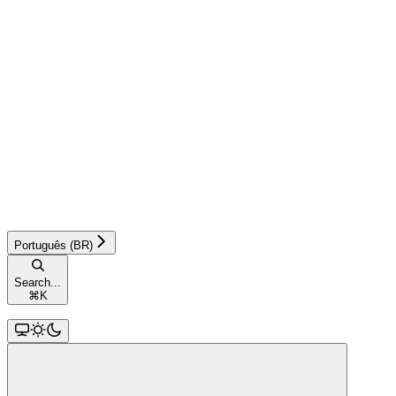
Português (BR)
Search...
⌘
K