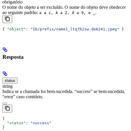
obrigatório
O nome do objeto a ser excluído. O nome do objeto deve obedecer
ao seguinte padrão:
.
a a z, A a Z, 0 a 9, e _
{ 
"object"
: 
"ID/prefix/name1_ltq7b2sw-de6241.jpeg"
 }
Resposta
status
string
Indica se a chamada foi bem-sucedida. “success” se bem-sucedida,
“error” caso contrário.
{
  "status"
: 
"success"
}