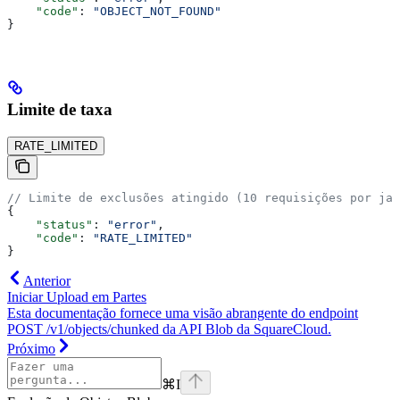
    "code"
: 
"OBJECT_NOT_FOUND"
}
Limite de taxa
RATE_LIMITED
// Limite de exclusões atingido (10 requisições por jan
{
    "status"
: 
"error"
,
    "code"
: 
"RATE_LIMITED"
}
Anterior
Iniciar Upload em Partes
Esta documentação fornece uma visão abrangente do endpoint
POST /v1/objects/chunked da API Blob da SquareCloud.
Próximo
⌘
I