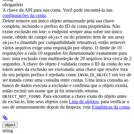
obrigatório
A chave da API para sua conta. Você pode encontrá-la nas
configurações da conta
.
Delete remove um único objeto armazenado pela sua chave
completa, incluindo o prefixo do ID da conta proprietária. Não
existe exclusão em lote: o endpoint sempre atua sobre um único
nome, obtido do campo
ou do primeiro item de um array
object
(mantido por compatibilidade retroativa), então remover
objects
vários arquivos exige uma requisição por objeto. O limite de 10
requisições a cada 10 segundos foi dimensionado exatamente para
isso: uma exclusão com multisseleção de 20 arquivos leva cerca de 2
segundos.
A chave do objeto é validada contra o ID da conta do seu
token antes da exclusão ser executada; uma chave que resolve fora
do seu próprio prefixo é rejeitada como
em vez de
INVALID_OBJECT
ser tratada como uma consulta entre contas. Uma única consulta ao
banco de dados executa a exclusão e confirma que o objeto existia,
então excluir um nome que já foi removido retorna
.
Para encontrar a chave exata do objeto antes
OBJECT_NOT_FOUND
de excluí-lo, liste seus objetos com
Lista de objetos
; para verificar o
uso de armazenamento depois da limpeza, veja
Estatísticas da conta
.
object
string