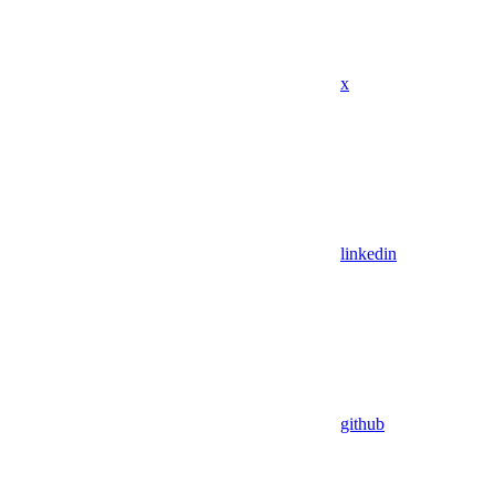
x
linkedin
github