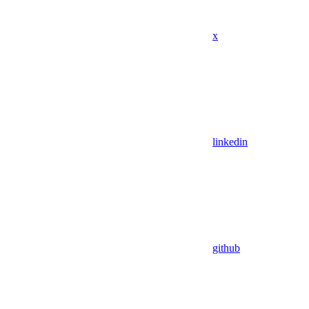
x
linkedin
github